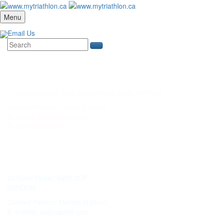
Menu
Email Us
CAPITAL CORP. SYDNEY
73 Ocean Street, New South Wales 2000, SYDNEY
Contact Person: Callum S Ansell
E: callum.aus@capital.com
P: (02) 8252 5319
WILD KEY CAPITAL
22 Guild Street, NW8 2UP,
LONDON
Contact Person: Matilda O Dunn
E: matilda.uk@capital.com