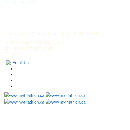
P: 070 8652 7276
LECHMERE CAPITAL
Genslerstraße 9, Berlin Schöneberg 10829, BERLIN
Contact Person: Thorsten S Kohl
E: thorsten.bl@capital.com
P: 030 62 91 92
Email Us