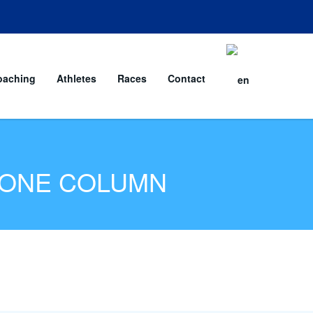
oaching
Athletes
Races
Contact
 ONE COLUMN